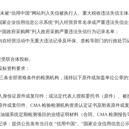
：
人未被
“信用中国”网站列入失信被执行人、重大税收违法失信主
国家企业信用信息公示系统”列入经营异常名录或严重违法失信
中国政府采购网”列入政府采购严重违法失信行为记录名单；
年内在经营活动中无重大违法记录及环保、质检等部门的行政处罚
接受联合体
投标
。
投标
资料
要求：
三条全部资格条件的检测机构，须持以下原件或加盖单位公章的
表人身份证原件或复印件；或法定代表人授权委托书（原件）、被
照原件或复印件、CMA 检验检测机构资质认定证书及附表原件或
同类油烟系统定期检测项目的业绩证明材料（合同、CMA 检测报
询记录：提供公告发布当日在 “信用中国”、“国家企业信用信息公