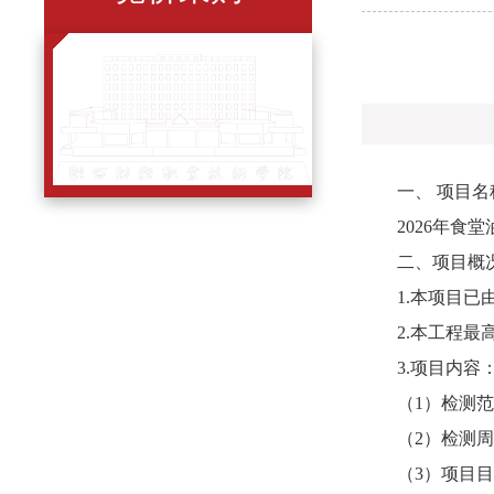
一、
项目名
202
6
年食堂
二、项目概
1.
本项目已
2.本工程最
3.项目内容
（
1
）
检测
（
2
）
检测
（
3
）
项目