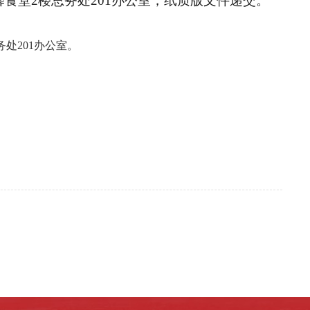
馨食堂
2楼总务处20
1
办公室
，纸质版文件递交。
务处20
1
办公室。