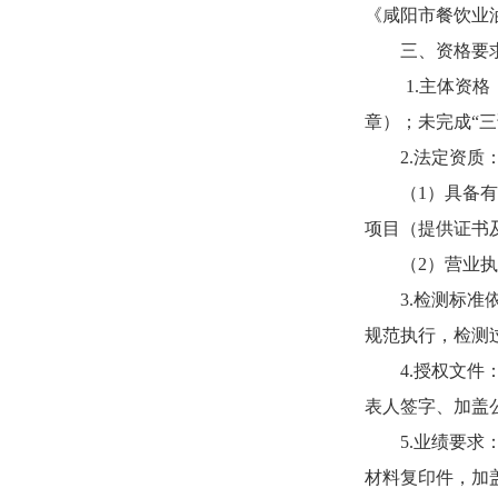
《咸阳市餐饮业
三、资格要
1.
主体资格
章）；未完成
“
2.
法定资质
（
1
）
具备
项目（提供证书
（
2
）
营业
3.检测标准
规范执行，检测
4.授权文
表人签字、加盖
5.
业绩要求
材料复印件，加