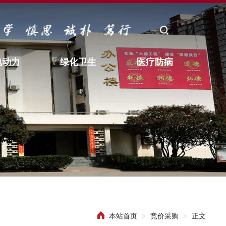
电动力
绿化卫生
医疗防病
本站首页
>
竞价采购
>
正文