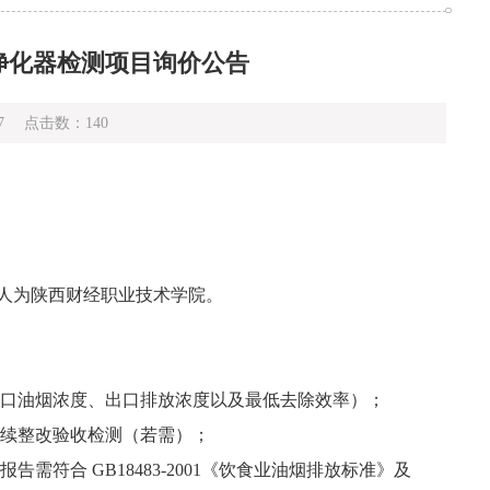
烟净化器检测项目询价公告
7
点击数：
140
标人为陕西财经职业技术学院。
入口油烟浓度、出口排放浓度以及最低去除效率
）
；
后续整改验收检测（若需）；
及报告需
符合
GB18483-2001《饮食业油烟排放标准》
及