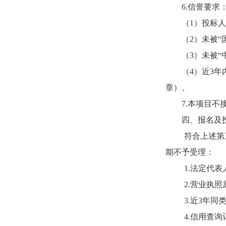
6.
信誉要求
（
1
）投标
（
2
）未被
“
（
3
）未被
“
（
4
）近
3
章）。
7.
本项目不
四、报名及
符合上述第
期不予受理：
1.法定代
2.营业执
3.近3年
4.信用查