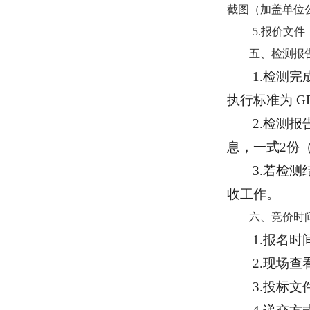
截图（加盖单位
5.报价文
五、检测报
1.检测
执行标准为 G
2.检测
息，一式2份
3.若检
收工作。
六、竞价时
1.报名时间
2.现场
3.投标文